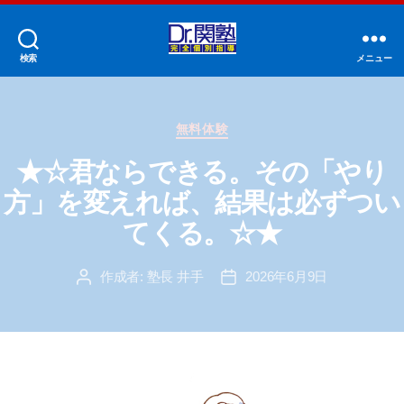
検索
メニュー
Dr.
関
塾
カ
中
無料体験
テ
村
ゴ
★☆君ならできる。その「やり
橋
リ
校
方」を変えれば、結果は必ずつい
ー
てくる。☆★
作成者:
塾長 井手
2026年6月9日
投
投
稿
稿
者
日