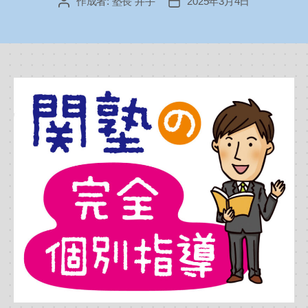
作成者:
塾長 井手
2025年3月4日
投
投
稿
稿
者
日