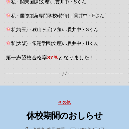
私・関東国際(文理)…貫井中・Sくん
私・国際製菓専門学校(特待)…貫井中・Fさん
私(埼玉)・狭山ヶ丘(Ⅳ類)…貫井中・Sくん
私(大阪)・常翔学園(文理)…貫井中・Hくん
第一志望校合格率
87％
となりました！
カ
その他
テ
ゴ
休校期間のおしらせ
リ
ー