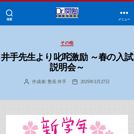
検索
メニュー
Dr.
関
塾
カ
中
その他
テ
村
ゴ
井手先生より叱咤激励 ～春の入試
橋
リ
校
説明会～
ー
作成者:
塾長 井手
2025年3月27日
投
投
稿
稿
者
日