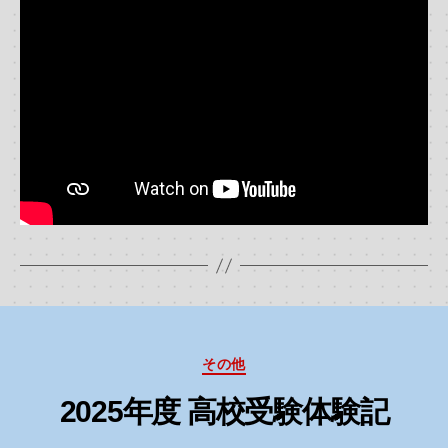
カ
その他
テ
ゴ
2025年度 高校受験体験記
リ
ー