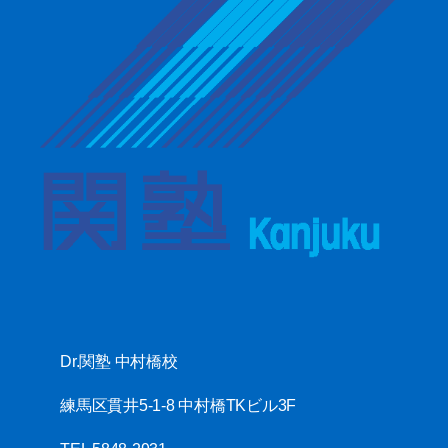
Dr.関塾 中村橋校
練馬区貫井5-1-8 中村橋TKビル3F