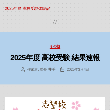
2025年度 高校受験体験記
カ
その他
テ
ゴ
2025年度 高校受験 結果速報
リ
ー
作成者:
塾長 井手
2025年3月4日
投
投
稿
稿
者
日