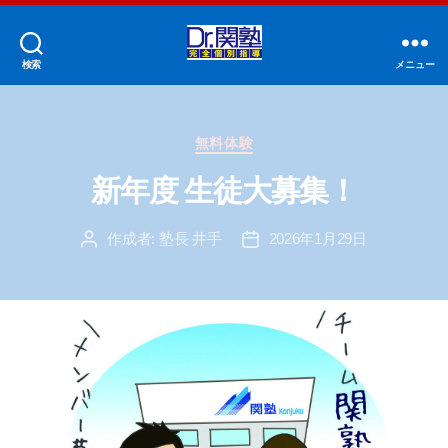
検索
メニュー
Dr.
関
塾
カ
中
無料体験
テ
村
ゴ
新年度 生徒大募集！
橋
リ
校
ー
作成者:
塾長 井手
2026年1月29日
投
投
稿
稿
者
日